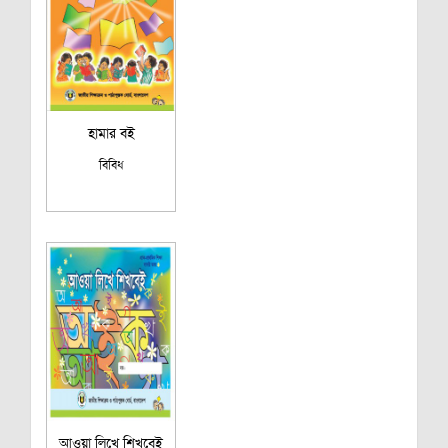
হামার বই
বিবিধ
আওয়া লিখে শিখবেই