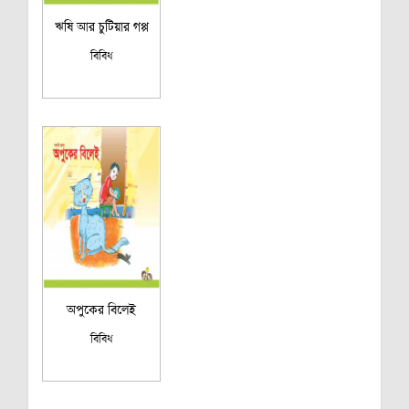
ঋষি আর চুটিয়ার গপ্প
বিবিধ
অপুকের বিলেই
বিবিধ