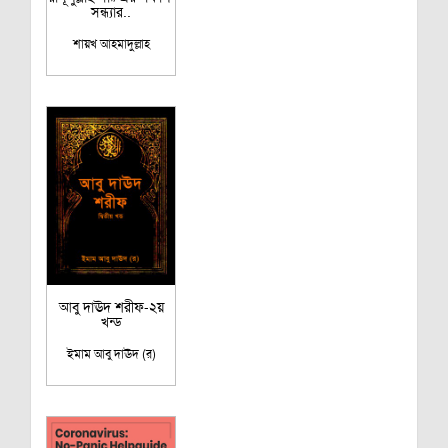
সন্ধ্যার..
শায়খ আহমাদুল্লাহ
আবু দাঊদ শরীফ-২য়
খন্ড
ইমাম আবু দাঊদ (র)