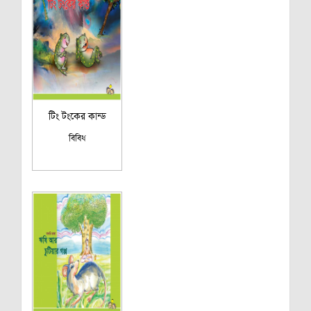
টিং টংকের কান্ড
বিবিধ