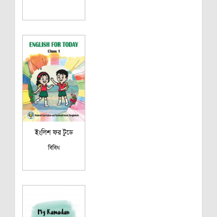
ইংলিশ ফর টুডে
বিবিধ