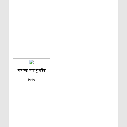
বানদরা আর কুমহির
বিবিধ