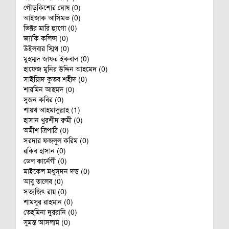
গৌড়কিশোর ঘোষ (0)
আইজাক আসিমভ (0)
ভিক্টর মারি হ‌্যুগো (0)
জ্যাকি কলিন্স (0)
উইলবার স্মিথ (0)
মুহম্মদ জাফর ইকবাল (0)
হাফেজ মুনির উদ্দিন আহমেদ (0)
সাইয়্যিদ কুতব শহীদ (0)
শারমিন আহমদ (0)
সুজন কবির (0)
শায়খ আহমাদুল্লাহ (1)
হাসান খুরশীদ রুমী (0)
অমীশ ত্রিপাঠি (0)
সরদার ফজলুল করিম (0)
রকিব হাসান (0)
ডেল কার্নেগী (0)
মাইকেল মধুসূদন দত্ত (0)
আবু তালেব (0)
সত‌্যজিৎ রায় (0)
শামসুর রাহমান (0)
তেহমিনা দুররানি (0)
সুমন্ত আসলাম (0)